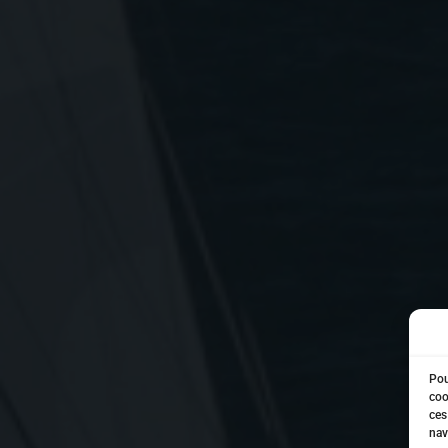
Pou
coo
ces
nav